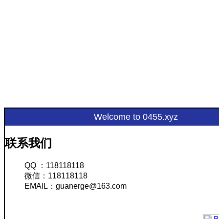
Welcome to 0455.xyz
联系我们
QQ ：118118118
微信：118118118
EMAIL：guanerge@163.com